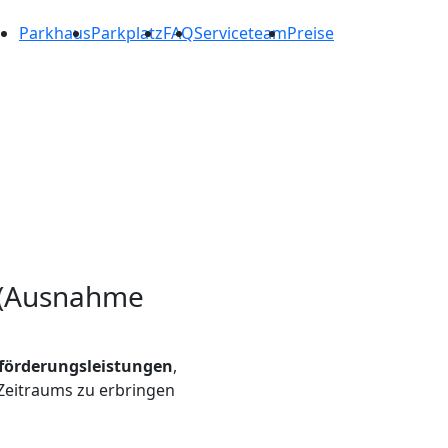
Parkhaus
Parkplatz
FAQ
Serviceteam
Preise
n (Ausnahme
eförderungsleistungen
,
Zeitraums zu erbringen