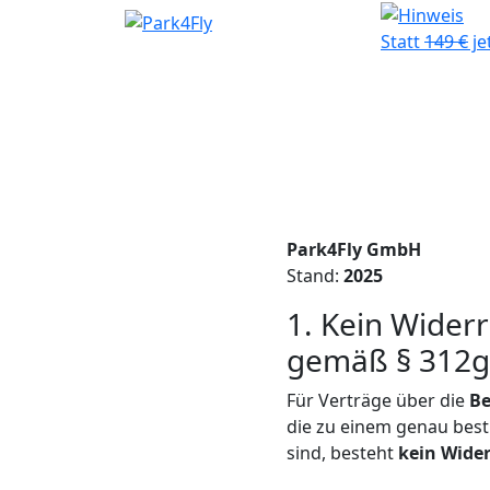
Statt
149 €
je
Park4Fly GmbH
Stand:
2025
1. Kein Wider
gemäß § 312g 
Für Verträge über die
Be
die zu einem genau bes
sind, besteht
kein Wider