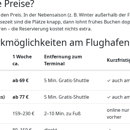
 Preise?
 den Preis. In der Nebensaison (z. B. Winter außerhalb der 
zeit sind die Plätze knapp, dann lohnt frühes Buchen doppel
ren – die Reservierung kostet nichts extra.
Parkmöglichkeiten am Flughafe
1 Woche
Entfernung zum
Kurzfrist
ca.
Terminal
ab 69 €
5 Min. Gratis-Shuttle
✓ auch am
s)
ab 77 €
5 Min. Gratis-Shuttle
✓ auch am
online nur 
159–230 €
2–10 Min. zu Fuß
vorher
80–150 €
direkt
✓