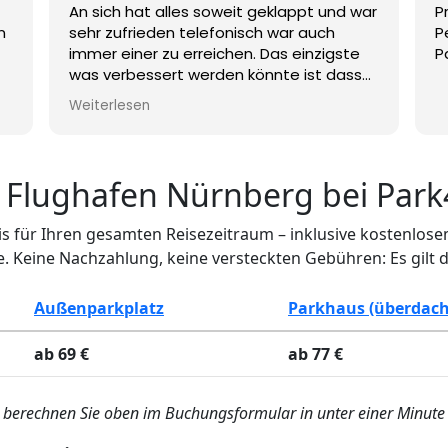
An sich hat alles soweit geklappt und war
P
n
sehr zufrieden telefonisch war auch
P
immer einer zu erreichen. Das einzigste
was verbessert werden könnte ist dass
man einen genauen Standort bekommt
Weiterlesen
wo man zur Anreise das Fahrzeug
hinstellt und abgeholt wird damit der
n
Fahrer einen auch findet. Und zur
Abholung wurde nur gesagt an einer
 Flughafen Nürnberg bei Park
Bushaltestelle am Flughafen wäre auch
schön einen genauen Standort auf
eis für Ihren gesamten Reisezeitraum – inklusive kostenlos
Google Maps einzugeben wo man sich
 Keine Nachzahlung, keine versteckten Gebühren: Es gilt d
hin zu begeben hat, wo die Busse dann
warten. Das würde vieles vereinfachen.
Das Auto war nicht beschädigt und war
Außenparkplatz
Parkhaus (überdach
gut aufgehoben, weiterzuempfehlen.
ab 69 €
ab 77 €
is berechnen Sie oben im Buchungsformular in unter einer Minute