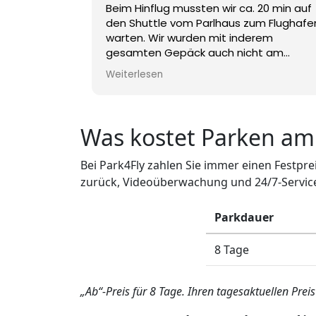
Beim Hinflug mussten wir ca. 20 min auf
den Shuttle vom Parlhaus zum Flughafe
warten. Wir wurden mit inderem
gesamten Gepäck auch nicht am
Terminal raus gelassen, sondern auf
Weiterlesen
einem Parkplatz etwa 200 m entfernt.
Beim Rückflug hat alles reibungslos
geklappt. Abgeholt wurden wir wieder a
dem Parkplatz, etwa 50 m von der
Was kostet Parken am
Ankunftshalle entfernt. Im Großen und
Ganzen weiter zu empfehlen. Allerdings
Bei Park4Fly zahlen Sie immer einen Festpr
finde ich den Preis mit € 154,- zu hoch.
zurück, Videoüberwachung und 24/7-Service.
Parkdauer
8 Tage
„Ab“-Preis für 8 Tage. Ihren tagesaktuellen Pre