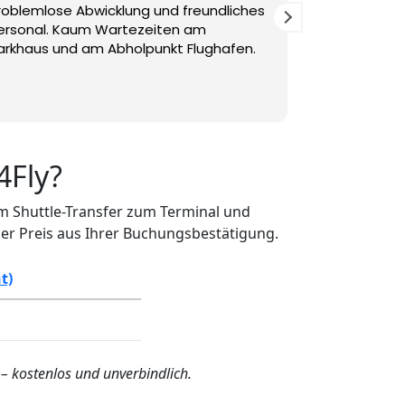
roblemlose Abwicklung und freundliches
Hat alles gu
ersonal. Kaum Wartezeiten am
Parkhaus und am Abholpunkt Flughafen.
4Fly?
em Shuttle-Transfer zum Terminal und
er Preis aus Ihrer Buchungsbestätigung.
t)
 – kostenlos und unverbindlich.