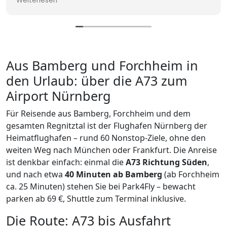
Weiterlesen
alles reibungslos geklappt. Abgeholt wurden wir
wieder an dem Parkplatz, etwa 50 m von der
Ankunftshalle entfernt. Im Großen und Ganzen
weiter zu empfehlen. Allerdings finde ich den Preis
mit € 154,- zu hoch.
Aus Bamberg und Forchheim in
den Urlaub: über die A73 zum
Airport Nürnberg
Für Reisende aus Bamberg, Forchheim und dem
gesamten Regnitztal ist der Flughafen Nürnberg der
Heimatflughafen – rund 60 Nonstop-Ziele, ohne den
weiten Weg nach München oder Frankfurt. Die Anreise
ist denkbar einfach: einmal die
A73 Richtung Süden
,
und nach etwa
40 Minuten ab Bamberg
(ab Forchheim
ca. 25 Minuten) stehen Sie bei Park4Fly – bewacht
parken ab 69 €, Shuttle zum Terminal inklusive.
Die Route: A73 bis Ausfahrt