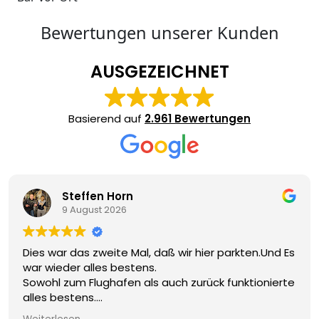
Bewertungen unserer Kunden
AUSGEZEICHNET
Basierend auf
2.961 Bewertungen
Steffen Horn
9 August 2026
es war das zweite Mal, daß wir hier parkten.Und Es
Seh
r wieder alles bestens.
Tra
wohl zum Flughafen als auch zurück funktionierte
les bestens.
r kommen gerne wieder.